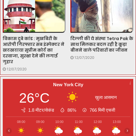
विकास दुबे कांड : मुखबिरी के
दिल्ली की ये संस्था Tetra Pak के
आरोपी गिरफ्तार सब इंस्पेक्टर ने
साथ मिलकर बदल रही है कूड़ा
खटखटाया सुप्रीम कोर्ट का
बीनने वाले परिवारों का जीवन
दरवाजा, सुरक्षा देने की लगाई
12/07/2020
गुहार
12/07/2020
New York City
26°C
ख़ुला आसमान
1.8 मीटर/सेकंड
86%
766
मिमी एचजी
08:00
09:00
10:00
11:00
12:00
13:00
14
‹
›